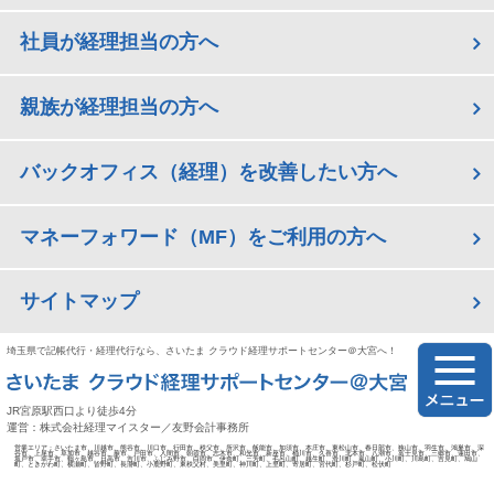
社員が経理担当の方へ
親族が経理担当の方へ
バックオフィス（経理）を改善したい方へ
マネーフォワード（MF）をご利用の方へ
サイトマップ
埼玉県で記帳代行・経理代行なら、さいたま クラウド経理サポートセンター＠大宮へ！
JR宮原駅西口より徒歩4分
運営：株式会社経理マイスター／友野会計事務所
営業エリア：さいたま市、川越市、熊谷市、川口市、行田市、秩父市、所沢市、飯能市、加須市、本庄市、東松山市、春日部市、狭山市、羽生市、鴻巣市、深
谷市、上尾市、草加市、越谷市、蕨市、戸田市、入間市、朝霞市、志木市、和光市、新座市、桶川市、久喜市、北本市、八潮市、富士見市、三郷市、蓮田市、
坂戸市、幸手市、鶴ヶ島市、日高市、吉川市、ふじみ野市、白岡市、伊奈町、三芳町、毛呂山町、越生町、滑川町、嵐山町、小川町、川島町、吉見町、鳩山
町、ときがわ町、横瀬町、皆野町、長瀞町、小鹿野町、東秩父村、美里町、神川町、上里町、寄居町、宮代町、杉戸町、松伏町