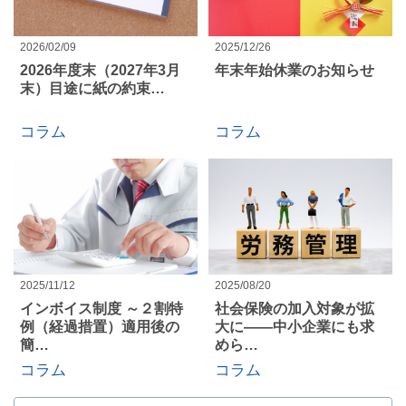
2026/02/09
2025/12/26
2026年度末（2027年3月
年末年始休業のお知らせ
末）目途に紙の約束…
コラム
コラム
2025/11/12
2025/08/20
インボイス制度 ～２割特
社会保険の加入対象が拡
例（経過措置）適用後の
大に――中小企業にも求
簡…
めら…
コラム
コラム