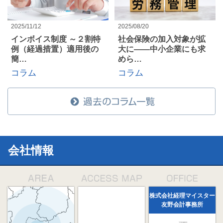
2025/11/12
2025/08/20
インボイス制度 ～２割特
社会保険の加入対象が拡
例（経過措置）適用後の
大に――中小企業にも求
簡…
めら…
コラム
コラム
会社情報
株式会社経理マイスター
友野会計事務所
〒331-0823