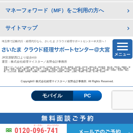
マネーフォワード（MF）をご利用の方へ
サイトマップ
埼玉県で記帳代行・経理代行なら、さいたま クラウド経理サポートセンター＠大宮へ！
JR宮原駅西口より徒歩4分
運営：株式会社経理マイスター／友野会計事務所
営業エリア：さいたま市、川越市、熊谷市、川口市、行田市、秩父市、所沢市、飯能市、加須市、本庄市、東松山市、春日部市、狭山市、羽生市、鴻巣市、深
谷市、上尾市、草加市、越谷市、蕨市、戸田市、入間市、朝霞市、志木市、和光市、新座市、桶川市、久喜市、北本市、八潮市、富士見市、三郷市、蓮田市、
坂戸市、幸手市、鶴ヶ島市、日高市、吉川市、ふじみ野市、白岡市、伊奈町、三芳町、毛呂山町、越生町、滑川町、嵐山町、小川町、川島町、吉見町、鳩山
町、ときがわ町、横瀬町、皆野町、長瀞町、小鹿野町、東秩父村、美里町、神川町、上里町、寄居町、宮代町、杉戸町、松伏町
Copyright© 株式会社経理マイスター／友野会計事務所. All Rights Reserved.
モバイル
PC
0120-096-741