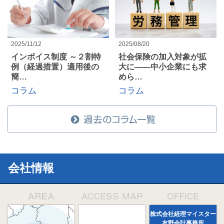
2025/11/12
2025/08/20
インボイス制度 ～２割特
社会保険の加入対象が拡
例（経過措置）適用後の
大に――中小企業にも求
簡…
めら…
コラム
コラム
会社情報
株式会社経理マイスター
友野会計事務所