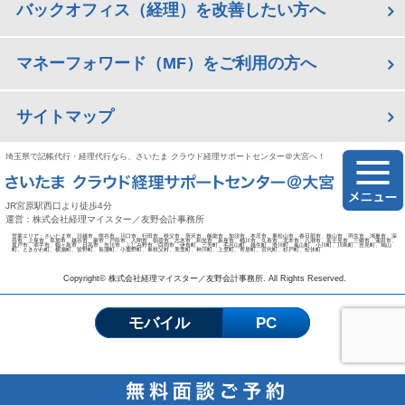
バックオフィス（経理）を改善したい方へ
マネーフォワード（MF）をご利用の方へ
サイトマップ
埼玉県で記帳代行・経理代行なら、さいたま クラウド経理サポートセンター＠大宮へ！
JR宮原駅西口より徒歩4分
運営：株式会社経理マイスター／友野会計事務所
営業エリア：さいたま市、川越市、熊谷市、川口市、行田市、秩父市、所沢市、飯能市、加須市、本庄市、東松山市、春日部市、狭山市、羽生市、鴻巣市、深
谷市、上尾市、草加市、越谷市、蕨市、戸田市、入間市、朝霞市、志木市、和光市、新座市、桶川市、久喜市、北本市、八潮市、富士見市、三郷市、蓮田市、
坂戸市、幸手市、鶴ヶ島市、日高市、吉川市、ふじみ野市、白岡市、伊奈町、三芳町、毛呂山町、越生町、滑川町、嵐山町、小川町、川島町、吉見町、鳩山
町、ときがわ町、横瀬町、皆野町、長瀞町、小鹿野町、東秩父村、美里町、神川町、上里町、寄居町、宮代町、杉戸町、松伏町
Copyright© 株式会社経理マイスター／友野会計事務所. All Rights Reserved.
モバイル
PC